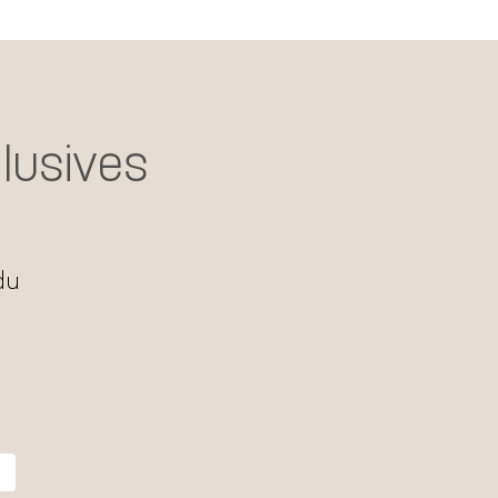
lusives
du