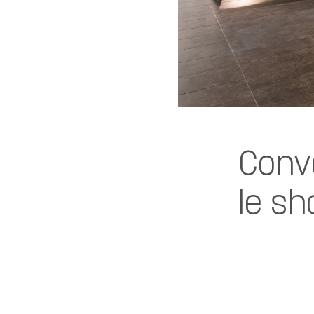
Conv
le s