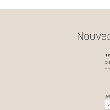
Nouvea
In
co
de
Sal