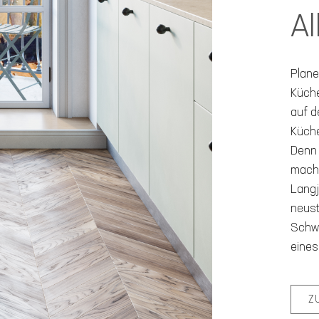
Al
Plane
Küche
auf d
Küche
Denn 
mache
Langj
neust
Schwe
eines
Z