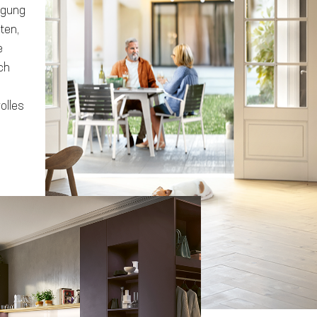
tigung
ten,
e
ch
olles